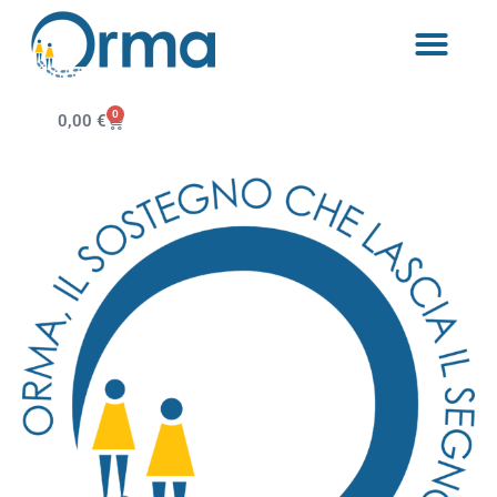
0
0,00
€